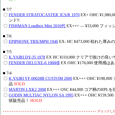
■ 7/7
FENDER STRATOCASTER 3CS/R 1970
EX+ OHC ¥1,
ンド!!
FISHMAN Loudbox Mini 2010代
EX+++ ― ¥33,00
■ 7/6
EPIPHONE TRIUMPH 1946
EX- HC ¥473,000 枯
■ 7/5
K.YAIRI DY-35 1978
EX HC ¥110,000 クリアで抜
FENDER DELUXE-6 1966頃
EX OHC ¥176,000 
■ 7/4
K.YAIRI YF-00028B CUSTOM 2000
EX+++ OHC ¥1
品
SOLD
MARTIN LXK2 2008
EX+++ OSC ¥44,000 コア柄
GODIN MULTIAC NYLON SA 1995
EX+++ OHC ¥159
状販売品！
HOLD
チェックし