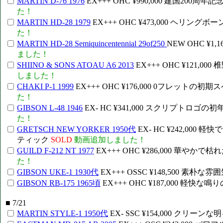
MARTIN D-76 1976
EX+++ OHC ¥990,000 建国2
た！
MARTIN HD-28 1979
EX+++ OHC ¥473,000 ヘリ
た！
MARTIN HD-28 Semiquincentennial 29of250
NEW OHC ¥
ました！
SHIINO & SONS ATOAU A6 2013
EX+++ OHC ¥121
しました！
CHAKI P-1 1999
EX+++ OHC ¥176,000 0フレッ
た！
GIBSON L-48 1946
EX- HC ¥341,000 スクリプト
た！
GRETSCH NEW YORKER 1950代
EX- HC ¥242,0
ティック
SOLD
動画追加しました！
GUILD F-212 NT 1977
EX+++ OHC ¥286,000 華
た！
GIBSON UKE-1 1930代
EX+++ OSSC ¥148,500 素
GIBSON RB-175 1965頃
EX+++ OHC ¥187,000 
■ 7/21
MARTIN STYLE-1 1950代
EX- SSC ¥154,000 ク